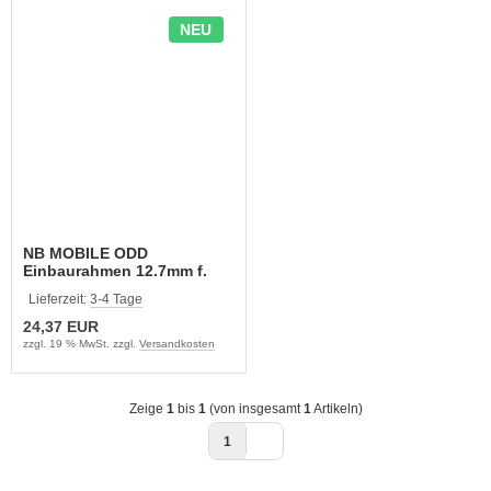
NEU
NB MOBILE ODD
Einbaurahmen 12.7mm f.
2.5" HDD/SSD (HN0012,7)
Lieferzeit:
3-4 Tage
24,37 EUR
zzgl. 19 % MwSt. zzgl.
Versandkosten
Zeige
1
bis
1
(von insgesamt
1
Artikeln)
1