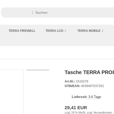
TERRA FIREWALL
TERRA LCD
TERRA MOBILE
Tasche TERRA PRO81
Art.Nr.:
1519276
GTIN/EAN:
4039407037261
Lieferzeit:
3-4 Tage
29,41 EUR
zzgl. 19 % MwSt. zzgl.
Versandkosten